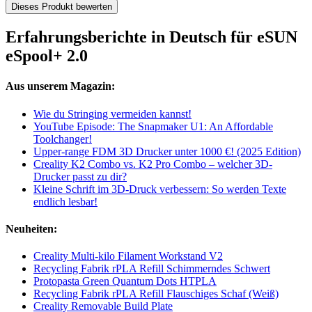
Dieses Produkt bewerten
Erfahrungsberichte in Deutsch für eSUN
eSpool+ 2.0
Aus unserem Magazin:
Wie du Stringing vermeiden kannst!
YouTube Episode: The Snapmaker U1: An Affordable
Toolchanger!
Upper-range FDM 3D Drucker unter 1000 €! (2025 Edition)
Creality K2 Combo vs. K2 Pro Combo – welcher 3D-
Drucker passt zu dir?
Kleine Schrift im 3D-Druck verbessern: So werden Texte
endlich lesbar!
Neuheiten:
Creality Multi-kilo Filament Workstand V2
Recycling Fabrik rPLA Refill Schimmerndes Schwert
Protopasta Green Quantum Dots HTPLA
Recycling Fabrik rPLA Refill Flauschiges Schaf (Weiß)
Creality Removable Build Plate