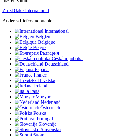
übereinstimmt.
Zu 3DJake International
Anderes Lieferland wählen
International
Belgien
Belgique
België
България
Česká republika
Deutschland
España
France
Hrvatska
Ireland
Italia
Magyar
Nederland
Österreich
Polska
Portugal
Slovenija
Slovensko
Suomi