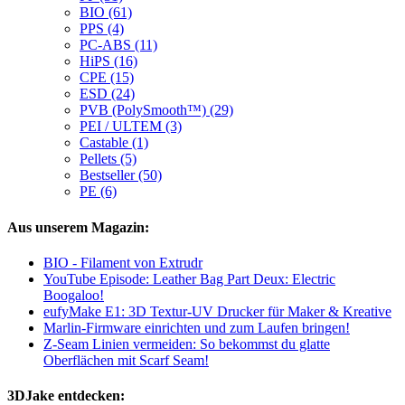
BIO (61)
PPS (4)
PC-ABS (11)
HiPS (16)
CPE (15)
ESD (24)
PVB (PolySmooth™) (29)
PEI / ULTEM (3)
Castable (1)
Pellets (5)
Bestseller (50)
PE (6)
Aus unserem Magazin:
BIO - Filament von Extrudr
YouTube Episode: Leather Bag Part Deux: Electric
Boogaloo!
eufyMake E1: 3D Textur-UV Drucker für Maker & Kreative
Marlin-Firmware einrichten und zum Laufen bringen!
Z-Seam Linien vermeiden: So bekommst du glatte
Oberflächen mit Scarf Seam!
3DJake entdecken: