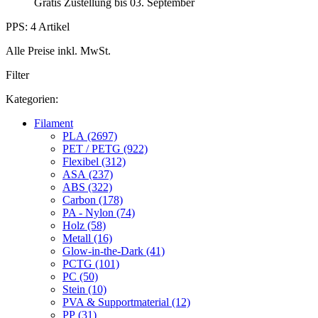
Gratis Zustellung bis 03. September
PPS: 4 Artikel
Alle Preise inkl. MwSt.
Filter
Kategorien:
Filament
PLA (2697)
PET / PETG (922)
Flexibel (312)
ASA (237)
ABS (322)
Carbon (178)
PA - Nylon (74)
Holz (58)
Metall (16)
Glow-in-the-Dark (41)
PCTG (101)
PC (50)
Stein (10)
PVA & Supportmaterial (12)
PP (31)