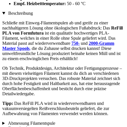
Empf. Heizbetttemperatur:
50 - 60 °C
Beschreibung
Schließe mit Einweg-Filamentspulen ab und greife zu einer
nachhaltigeren Lösung ohne ökologischen Fußabdruck: Das
ReFill
PLA von Formfutura
ist ein qualitativ hochwertiges PLA-
Filament, welches in einer Rolle ohne Spule geliefert wird. Das
Material passt auf wiederverwendbare
750-
und
2000-Gramm
Master Spools
,
die du Zuhause selbst drucken kannst! Diese
umweltfreundliche Lösung produziert beinahe keinen Müll und ist
zu einem erschwinglichen Preis erhältlich!
Ob Technik, Produktdesign, Architektur oder Fertigungsprozesse –
mit diesem vielseitigen Filament kannst du dich an verschiedenen
3D-Druckprojekten versuchen. Das robuste Material zeichnet sich
durch hohe Festigkeit und Haltbarkeit aus, hat eine herausragende
Oberflächenbeschaffenheit und besticht durch eine präzise
Detailwiedergabe.
Tipp:
Das ReFill PLA wird in wiederverwendbaren und
vakuumversiegelten Reißverschlussbeuteln geliefert, die zur
Aufbewahrung von Filamenten verwendet werden können.
Abmessung Filamentspule