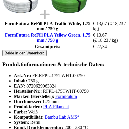
FormFutura ReFill PLA Traffic White, 1,75
€ 13,67
(€ 18,23 /
mm / 750 g
kg)
FormFutura ReFill PLA Yellow Green, 1,75
€ 13,67
mm / 750 g
(€ 18,23 / kg)
Gesamtpreis:
€ 27,34
Beide in den Warenkorb
Produktinformationen & technische Daten:
Art.-Nr.:
FF-RFPL-175TWHT-00750
Inhalt:
750 g
EAN:
8720629063324
Hersteller-Nr.:
RFPL-175TWHT-00750
Marken (Hersteller):
FormFutura
Durchmesser:
1,75 mm
Produktarten:
PLA Filament
Farbe:
Weiß
Kompatibilität:
Bambu Lab AMS*
System:
Refill
Empf. Drucktemperatur:
200 - 230 °C