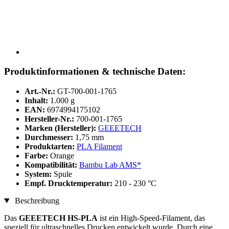
Produktinformationen & technische Daten:
Art.-Nr.:
GT-700-001-1765
Inhalt:
1.000 g
EAN:
6974994175102
Hersteller-Nr.:
700-001-1765
Marken (Hersteller):
GEEETECH
Durchmesser:
1,75 mm
Produktarten:
PLA Filament
Farbe:
Orange
Kompatibilität:
Bambu Lab AMS*
System:
Spule
Empf. Drucktemperatur:
210 - 230 °C
Beschreibung
Das
GEEETECH HS-PLA
ist ein High-Speed-Filament, das
speziell für ultraschnelles Drucken entwickelt wurde. Durch eine