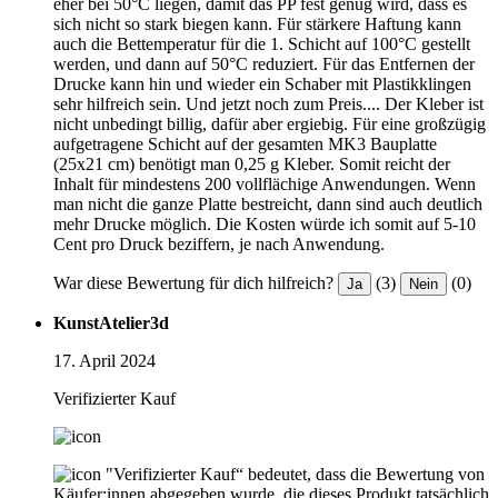
eher bei 50°C liegen, damit das PP fest genug wird, dass es
sich nicht so stark biegen kann. Für stärkere Haftung kann
auch die Bettemperatur für die 1. Schicht auf 100°C gestellt
werden, und dann auf 50°C reduziert. Für das Entfernen der
Drucke kann hin und wieder ein Schaber mit Plastikklingen
sehr hilfreich sein. Und jetzt noch zum Preis.... Der Kleber ist
nicht unbedingt billig, dafür aber ergiebig. Für eine großzügig
aufgetragene Schicht auf der gesamten MK3 Bauplatte
(25x21 cm) benötigt man 0,25 g Kleber. Somit reicht der
Inhalt für mindestens 200 vollflächige Anwendungen. Wenn
man nicht die ganze Platte bestreicht, dann sind auch deutlich
mehr Drucke möglich. Die Kosten würde ich somit auf 5-10
Cent pro Druck beziffern, je nach Anwendung.
War diese Bewertung für dich hilfreich?
(3)
(0)
Ja
Nein
KunstAtelier3d
17. April 2024
Verifizierter Kauf
"Verifizierter Kauf“ bedeutet, dass die Bewertung von
Käufer:innen abgegeben wurde, die dieses Produkt tatsächlich