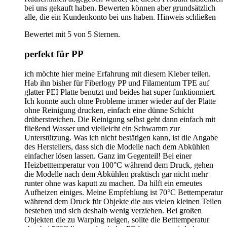
bei uns gekauft haben. Bewerten können aber grundsätzlich
alle, die ein Kundenkonto bei uns haben.
Hinweis schließen
Bewertet mit 5 von 5 Sternen.
perfekt für PP
ich möchte hier meine Erfahrung mit diesem Kleber teilen.
Hab ihn bisher für Fiberlogy PP und Filamentum TPE auf
glatter PEI Platte benutzt und beides hat super funktionniert.
Ich konnte auch ohne Probleme immer wieder auf der Platte
ohne Reinigung drucken, einfach eine dünne Schicht
drüberstreichen. Die Reinigung selbst geht dann einfach mit
fließend Wasser und vielleicht ein Schwamm zur
Unterstützung. Was ich nicht bestätigen kann, ist die Angabe
des Herstellers, dass sich die Modelle nach dem Abkühlen
einfacher lösen lassen. Ganz im Gegenteil! Bei einer
Heizbetttemperatur von 100°C während dem Druck, gehen
die Modelle nach dem Abkühlen praktisch gar nicht mehr
runter ohne was kaputt zu machen. Da hilft ein erneutes
Aufheizen einiges. Meine Empfehlung ist 70°C Bettemperatur
während dem Druck für Objekte die aus vielen kleinen Teilen
bestehen und sich deshalb wenig verziehen. Bei großen
Objekten die zu Warping neigen, sollte die Betttemperatur