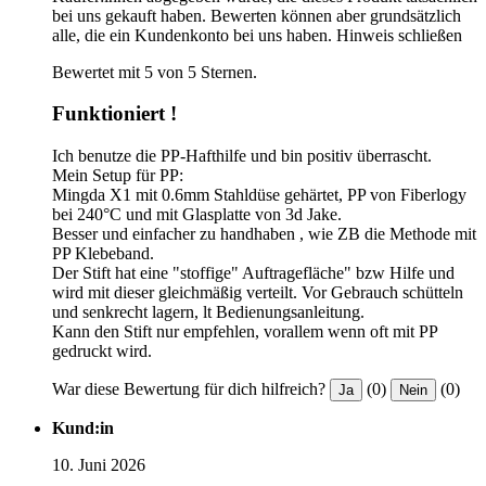
bei uns gekauft haben. Bewerten können aber grundsätzlich
alle, die ein Kundenkonto bei uns haben.
Hinweis schließen
Bewertet mit 5 von 5 Sternen.
Funktioniert !
Ich benutze die PP-Hafthilfe und bin positiv überrascht.
Mein Setup für PP:
Mingda X1 mit 0.6mm Stahldüse gehärtet, PP von Fiberlogy
bei 240°C und mit Glasplatte von 3d Jake.
Besser und einfacher zu handhaben , wie ZB die Methode mit
PP Klebeband.
Der Stift hat eine "stoffige" Auftragefläche" bzw Hilfe und
wird mit dieser gleichmäßig verteilt. Vor Gebrauch schütteln
und senkrecht lagern, lt Bedienungsanleitung.
Kann den Stift nur empfehlen, vorallem wenn oft mit PP
gedruckt wird.
War diese Bewertung für dich hilfreich?
(0)
(0)
Ja
Nein
Kund:in
10. Juni 2026