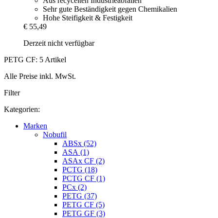
Aus recycelten Industrieabfällen
Sehr gute Beständigkeit gegen Chemikalien
Hohe Steifigkeit & Festigkeit
€ 55,49
Derzeit nicht verfügbar
PETG CF: 5 Artikel
Alle Preise inkl. MwSt.
Filter
Kategorien:
Marken
Nobufil
ABSx (52)
ASA (1)
ASAx CF (2)
PCTG (18)
PCTG CF (1)
PCx (2)
PETG (37)
PETG CF (5)
PETG GF (3)