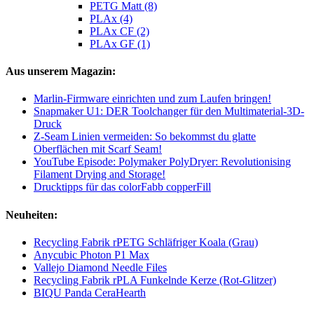
PETG Matt (8)
PLAx (4)
PLAx CF (2)
PLAx GF (1)
Aus unserem Magazin:
Marlin-Firmware einrichten und zum Laufen bringen!
Snapmaker U1: DER Toolchanger für den Multimaterial-3D-
Druck
Z-Seam Linien vermeiden: So bekommst du glatte
Oberflächen mit Scarf Seam!
YouTube Episode: Polymaker PolyDryer: Revolutionising
Filament Drying and Storage!
Drucktipps für das colorFabb copperFill
Neuheiten:
Recycling Fabrik rPETG Schläfriger Koala (Grau)
Anycubic Photon P1 Max
Vallejo Diamond Needle Files
Recycling Fabrik rPLA Funkelnde Kerze (Rot-Glitzer)
BIQU Panda CeraHearth