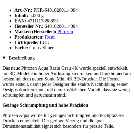
Art.-Nr.:
PHR-64010200114094
Inhalt:
5.000 g
EAN:
4711117888899
Hersteller-Nr.:
64010200114094
Marken (Hersteller):
Phrozen
Produktarten:
Resin
Lichtquelle:
LCD
Farbe:
Grau / Silber
Beschreibung
Das neue Phrozen Aqua Resin Grau 4K wurde speziell entwickelt,
um 3D-Modelle in hoher Auflösung zu drucken und funktioniert am
besten mit dem neuen Sonic Mini 4K 3D-Drucker. Die Formel
wurde erstellt, damit jeder Designer die exakte Nachbildung seiner
Designs drucken kann, mit dem zusätzlichen Vorteil, dass sie wenig
schrumpfen und geruchsarm sind.
Geringe Schrumpfung und hohe Präzision
Phrozen Aqua wurde für geringes Schrumpfen und hochpräzises
Drucken entwickelt. Der geringe Verzug und die gute
Dimensionsstabilität eignet sich besonders für präzise Teile.