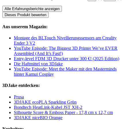
Alle Erfahrungsberichte anzeigen
Dieses Produkt bewerten
Aus unserem Magazin:
Montage des BLTouch Nivellierungssensors am Creality
Ender 3 V2
YouTube Episode: The Biggest 3D Printer We’ve EVER
Assembled (And It’s Fast!)
Entry-level FDM 3D Drucker unter 300 €! (2025 Edition)
Die Haftmittel von 3DJake
YouTube Episode: Meet the Maker mit den Masterminds
hinter Kamui Cosplay
3DJake entdecken:
Prusa
3DJAKE ecoPLA Sparkling Grün
Bondtech HeatLink-Kabel JST XH-2
Silhouette Score & Emboss Paper - 17,8 cm x 12,7 cm
3DJAKE niceBIO Orange
Neuheiten: