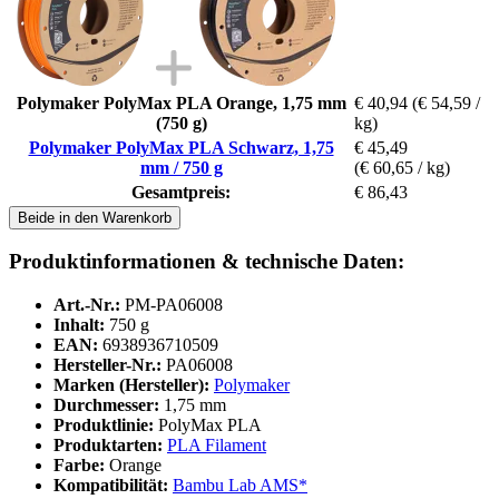
Polymaker PolyMax PLA Orange, 1,75 mm
€ 40,94
(€ 54,59 /
(750 g)
kg)
Polymaker PolyMax PLA Schwarz, 1,75
€ 45,49
mm / 750 g
(€ 60,65 / kg)
Gesamtpreis:
€ 86,43
Beide in den Warenkorb
Produktinformationen & technische Daten:
Art.-Nr.:
PM-PA06008
Inhalt:
750 g
EAN:
6938936710509
Hersteller-Nr.:
PA06008
Marken (Hersteller):
Polymaker
Durchmesser:
1,75 mm
Produktlinie:
PolyMax PLA
Produktarten:
PLA Filament
Farbe:
Orange
Kompatibilität:
Bambu Lab AMS*