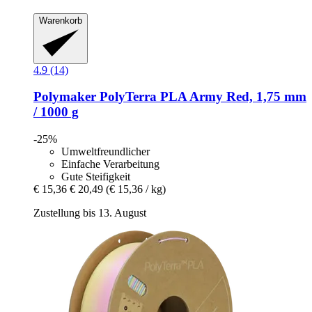
Warenkorb
4.9 (14)
Polymaker
PolyTerra PLA Army Red, 1,75 mm
/ 1000 g
-25%
Umweltfreundlicher
Einfache Verarbeitung
Gute Steifigkeit
€ 15,36
€ 20,49
(€ 15,36 / kg)
Zustellung bis 13. August