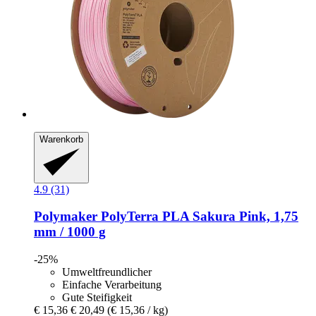
Warenkorb
4.9 (31)
Polymaker
PolyTerra PLA Sakura Pink, 1,75
mm / 1000 g
-25%
Umweltfreundlicher
Einfache Verarbeitung
Gute Steifigkeit
€ 15,36
€ 20,49
(€ 15,36 / kg)