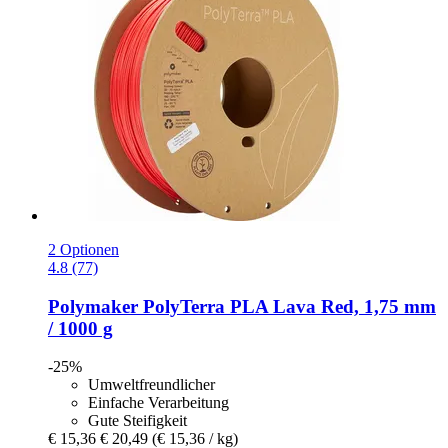
2 Optionen
4.8 (77)
Polymaker
PolyTerra PLA Lava Red, 1,75 mm
/ 1000 g
-25%
Umweltfreundlicher
Einfache Verarbeitung
Gute Steifigkeit
€ 15,36
€ 20,49
(€ 15,36 / kg)