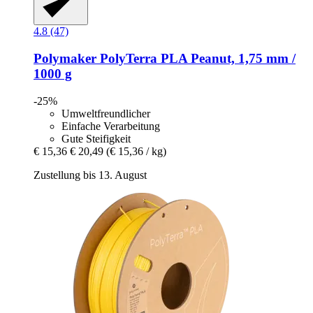
4.8 (47)
Polymaker
PolyTerra PLA Peanut, 1,75 mm /
1000 g
-25%
Umweltfreundlicher
Einfache Verarbeitung
Gute Steifigkeit
€ 15,36
€ 20,49
(€ 15,36 / kg)
Zustellung bis 13. August