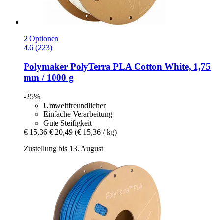
2 Optionen
4.6 (223)
Polymaker
PolyTerra PLA Cotton White, 1,75
mm / 1000 g
-25%
Umweltfreundlicher
Einfache Verarbeitung
Gute Steifigkeit
€ 15,36
€ 20,49
(€ 15,36 / kg)
Zustellung bis 13. August