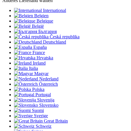
Anderes Lieferland wählen
International
Belgien
Belgique
België
България
Česká republika
Deutschland
España
France
Hrvatska
Ireland
Italia
Magyar
Nederland
Österreich
Polska
Portugal
Slovenija
Slovensko
Suomi
Sverige
Great Britain
Schweiz