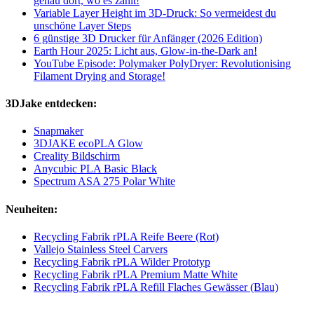
genau dort, wo es zählt!
Variable Layer Height im 3D-Druck: So vermeidest du
unschöne Layer Steps
6 günstige 3D Drucker für Anfänger (2026 Edition)
Earth Hour 2025: Licht aus, Glow-in-the-Dark an!
YouTube Episode: Polymaker PolyDryer: Revolutionising
Filament Drying and Storage!
3DJake entdecken:
Snapmaker
3DJAKE ecoPLA Glow
Creality Bildschirm
Anycubic PLA Basic Black
Spectrum ASA 275 Polar White
Neuheiten:
Recycling Fabrik rPLA Reife Beere (Rot)
Vallejo Stainless Steel Carvers
Recycling Fabrik rPLA Wilder Prototyp
Recycling Fabrik rPLA Premium Matte White
Recycling Fabrik rPLA Refill Flaches Gewässer (Blau)