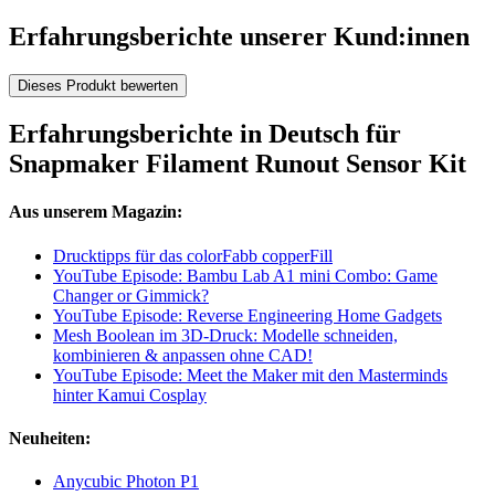
Erfahrungsberichte unserer Kund:innen
Dieses Produkt bewerten
Erfahrungsberichte in Deutsch für
Snapmaker Filament Runout Sensor Kit
Aus unserem Magazin:
Drucktipps für das colorFabb copperFill
YouTube Episode: Bambu Lab A1 mini Combo: Game
Changer or Gimmick?
YouTube Episode: Reverse Engineering Home Gadgets
Mesh Boolean im 3D-Druck: Modelle schneiden,
kombinieren & anpassen ohne CAD!
YouTube Episode: Meet the Maker mit den Masterminds
hinter Kamui Cosplay
Neuheiten:
Anycubic Photon P1