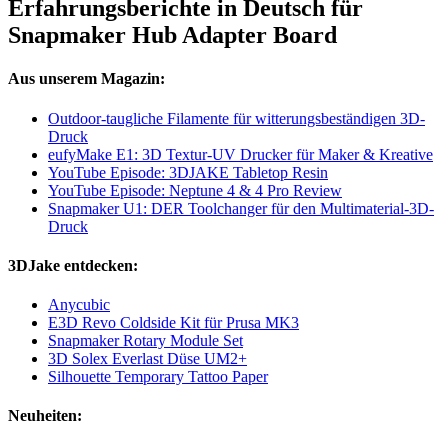
Erfahrungsberichte in Deutsch für
Snapmaker Hub Adapter Board
Aus unserem Magazin:
Outdoor-taugliche Filamente für witterungsbeständigen 3D-
Druck
eufyMake E1: 3D Textur-UV Drucker für Maker & Kreative
YouTube Episode: 3DJAKE Tabletop Resin
YouTube Episode: Neptune 4 & 4 Pro Review
Snapmaker U1: DER Toolchanger für den Multimaterial-3D-
Druck
3DJake entdecken:
Anycubic
E3D Revo Coldside Kit für Prusa MK3
Snapmaker Rotary Module Set
3D Solex Everlast Düse UM2+
Silhouette Temporary Tattoo Paper
Neuheiten: