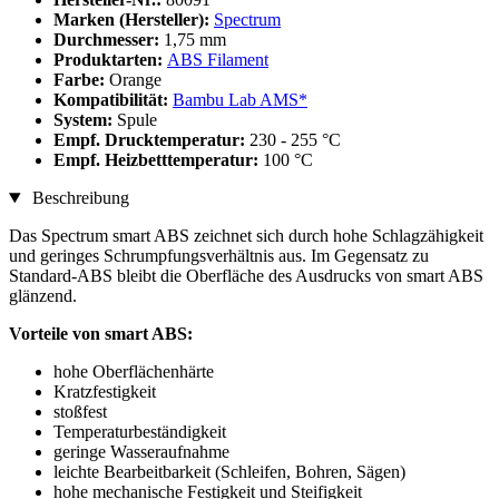
Marken (Hersteller):
Spectrum
Durchmesser:
1,75 mm
Produktarten:
ABS Filament
Farbe:
Orange
Kompatibilität:
Bambu Lab AMS*
System:
Spule
Empf. Drucktemperatur:
230 - 255 °C
Empf. Heizbetttemperatur:
100 °C
Beschreibung
Das Spectrum smart ABS zeichnet sich durch hohe Schlagzähigkeit
und geringes Schrumpfungsverhältnis aus. Im Gegensatz zu
Standard-ABS bleibt die Oberfläche des Ausdrucks von smart ABS
glänzend.
Vorteile von smart ABS:
hohe Oberflächenhärte
Kratzfestigkeit
stoßfest
Temperaturbeständigkeit
geringe Wasseraufnahme
leichte Bearbeitbarkeit (Schleifen, Bohren, Sägen)
hohe mechanische Festigkeit und Steifigkeit