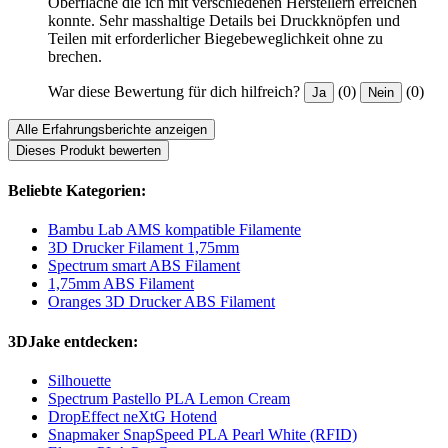
Oberfläche die ich mit verschiedenen Herstellern erreichen
konnte. Sehr masshaltige Details bei Druckknöpfen und
Teilen mit erforderlicher Biegebeweglichkeit ohne zu
brechen.
War diese Bewertung für dich hilfreich?
(0)
(0)
Ja
Nein
Alle Erfahrungsberichte anzeigen
Dieses Produkt bewerten
Beliebte Kategorien:
Bambu Lab AMS kompatible Filamente
3D Drucker Filament 1,75mm
Spectrum smart ABS Filament
1,75mm ABS Filament
Oranges 3D Drucker ABS Filament
3DJake entdecken:
Silhouette
Spectrum Pastello PLA Lemon Cream
DropEffect neXtG Hotend
Snapmaker SnapSpeed PLA Pearl White (RFID)