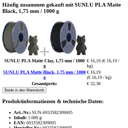
Häufig zusammen gekauft mit SUNLU PLA Matte
Black, 1,75 mm / 1000 g
SUNLU PLA Matte Clay, 1,75 mm / 1000
€ 16,19
(€ 16,19 /
g
kg)
SUNLU PLA Matte Black, 1,75 mm / 1000
€ 16,19
g
(€ 16,19 / kg)
Gesamtpreis:
€ 32,38
Beide in den Warenkorb
Produktinformationen & technische Daten:
Art.-Nr.:
SUN-6933582309695
Inhalt:
1.000 g
EAN:
6933582309695
Hersteller-Nr.:
6933582309695