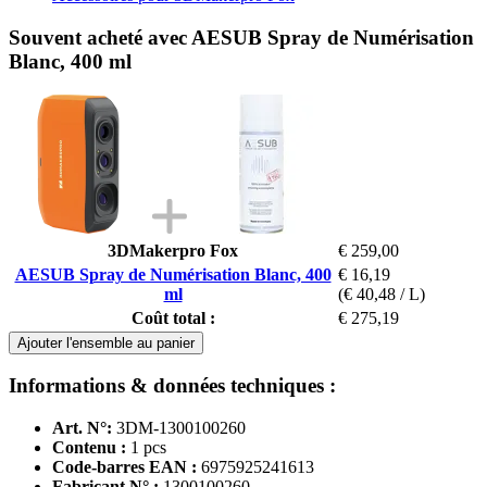
Souvent acheté avec AESUB Spray de Numérisation
Blanc, 400 ml
3DMakerpro Fox
€ 259,00
AESUB Spray de Numérisation Blanc, 400
€ 16,19
ml
(€ 40,48 / L)
Coût total :
€ 275,19
Ajouter l'ensemble au panier
Informations & données techniques :
Art. N°:
3DM-1300100260
Contenu :
1 pcs
Code-barres EAN :
6975925241613
Fabricant N° :
1300100260