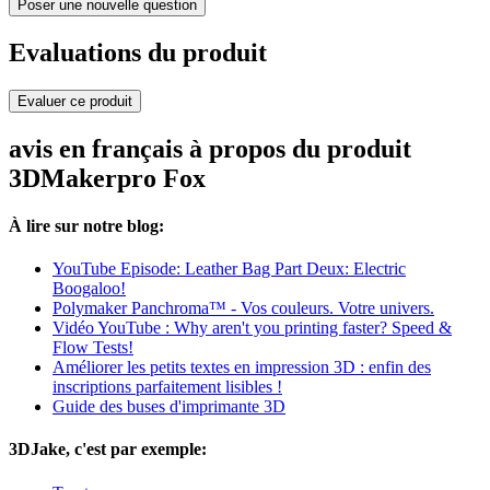
Poser une nouvelle question
Evaluations du produit
Evaluer ce produit
avis en français à propos du produit
3DMakerpro Fox
À lire sur notre blog:
YouTube Episode: Leather Bag Part Deux: Electric
Boogaloo!
Polymaker Panchroma™ - Vos couleurs. Votre univers.
Vidéo YouTube : Why aren't you printing faster? Speed &
Flow Tests!
Améliorer les petits textes en impression 3D : enfin des
inscriptions parfaitement lisibles !
Guide des buses d'imprimante 3D
3DJake, c'est par exemple: