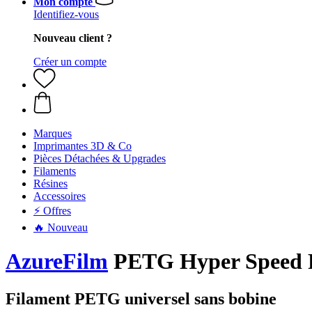
Mon compte
Identifiez-vous
Nouveau client ?
Créer un compte
Marques
Imprimantes 3D & Co
Pièces Détachées & Upgrades
Filaments
Résines
Accessoires
⚡ Offres
🔥 Nouveau
AzureFilm
PETG Hyper Speed Pas
Filament PETG universel sans bobine