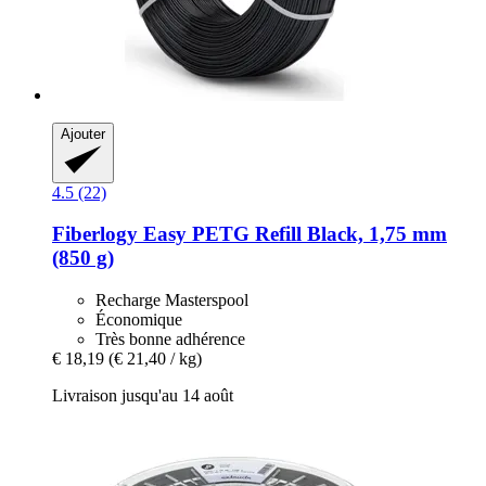
Ajouter
4.5 (22)
Fiberlogy
Easy PETG Refill Black, 1,75 mm
(850 g)
Recharge Masterspool
Économique
Très bonne adhérence
€ 18,19
(€ 21,40 / kg)
Livraison jusqu'au 14 août