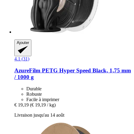
Ajouter
4.1 (31)
AzureFilm
PETG Hyper Speed Black, 1,75 mm
/ 1000 g
Durable
Robuste
Facile à imprimer
€ 19,19
(€ 19,19 / kg)
Livraison jusqu'au 14 août