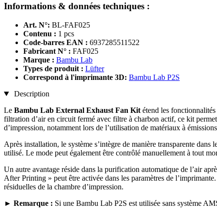
Informations & données techniques :
Art. N°:
BL-FAF025
Contenu :
1 pcs
Code-barres EAN :
6937285511522
Fabricant N° :
FAF025
Marque :
Bambu Lab
Types de produit :
Lüfter
Correspond à l'imprimante 3D:
Bambu Lab P2S
Description
Le
Bambu Lab External Exhaust Fan Kit
étend les fonctionnalité
filtration d’air en circuit fermé avec filtre à charbon actif, ce kit per
d’impression, notamment lors de l’utilisation de matériaux à émissions
Après installation, le système s’intègre de manière transparente dans
utilisé. Le mode peut également être contrôlé manuellement à tout mo
Un autre avantage réside dans la purification automatique de l’air ap
After Printing » peut être activée dans les paramètres de l’imprimant
résiduelles de la chambre d’impression.
► Remarque :
Si une Bambu Lab P2S est utilisée sans système AMS, 