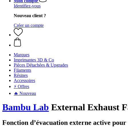
Mon compte
Identifiez-vous
Nouveau client ?
Créer un compte
Marques
Imprimantes 3D & Co
Pièces Détachées & Upgrades
Filaments
Résines
Accessoires
⚡ Offres
🔥 Nouveau
Bambu Lab
External Exhaust F
Fonction d’évacuation externe active po