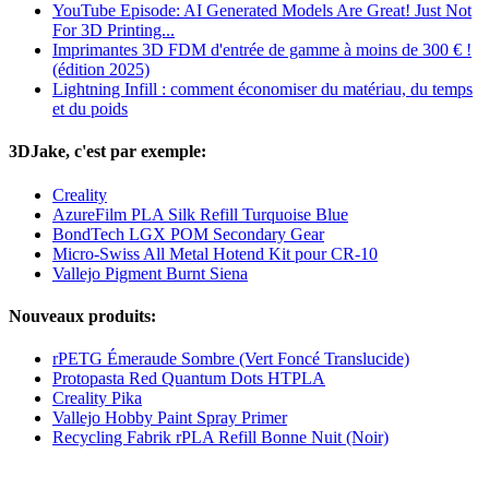
YouTube Episode: AI Generated Models Are Great! Just Not
For 3D Printing...
Imprimantes 3D FDM d'entrée de gamme à moins de 300 € !
(édition 2025)
Lightning Infill : comment économiser du matériau, du temps
et du poids
3DJake, c'est par exemple:
Creality
AzureFilm PLA Silk Refill Turquoise Blue
BondTech LGX POM Secondary Gear
Micro-Swiss All Metal Hotend Kit pour CR-10
Vallejo Pigment Burnt Siena
Nouveaux produits:
rPETG Émeraude Sombre (Vert Foncé Translucide)
Protopasta Red Quantum Dots HTPLA
Creality Pika
Vallejo Hobby Paint Spray Primer
Recycling Fabrik rPLA Refill Bonne Nuit (Noir)