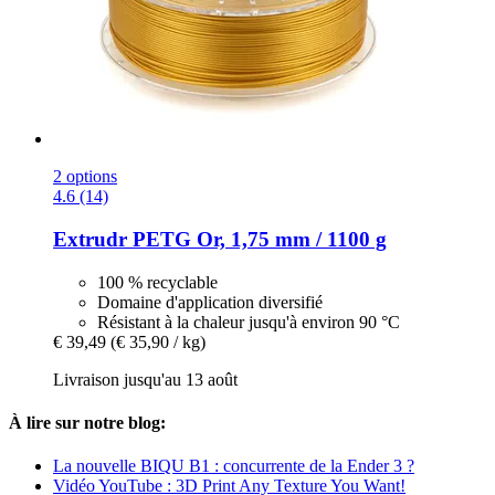
2 options
4.6 (14)
Extrudr
PETG Or, 1,75 mm / 1100 g
100 % recyclable
Domaine d'application diversifié
Résistant à la chaleur jusqu'à environ 90 °C
€ 39,49
(€ 35,90 / kg)
Livraison jusqu'au 13 août
À lire sur notre blog:
La nouvelle BIQU B1 : concurrente de la Ender 3 ?
Vidéo YouTube : 3D Print Any Texture You Want!