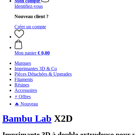
Mon compte
Identifiez-vous
Nouveau client ?
Créer un compte
Mon panier
€ 0,00
Marques
Imprimantes 3D & Co
Pièces Détachées & Upgrades
Filaments
Résines
Accessoires
⚡ Offres
🔥 Nouveau
Bambu Lab
X2D
Imprimante 3D à double extrudeuse pour u