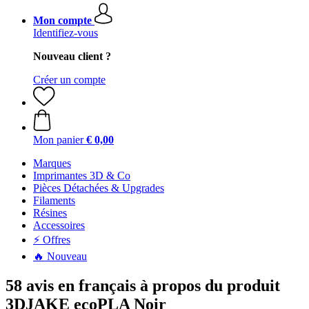
Mon compte
Identifiez-vous
Nouveau client ?
Créer un compte
Mon panier
€ 0,00
Marques
Imprimantes 3D & Co
Pièces Détachées & Upgrades
Filaments
Résines
Accessoires
⚡ Offres
🔥 Nouveau
58 avis en français à propos du produit
3DJAKE ecoPLA Noir