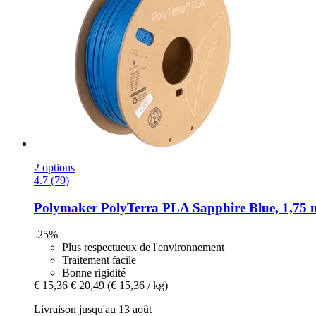
2 options
4.7 (79)
Polymaker
PolyTerra PLA Sapphire Blue, 1,75 
-25%
Plus respectueux de l'environnement
Traitement facile
Bonne rigidité
€ 15,36
€ 20,49
(€ 15,36 / kg)
Livraison jusqu'au 13 août