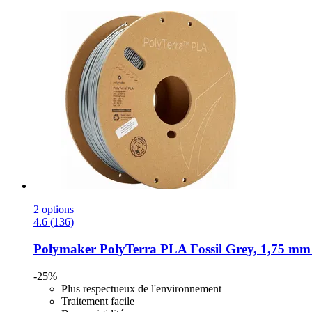
2 options
4.6 (136)
Polymaker
PolyTerra PLA Fossil Grey, 1,75 mm 
-25%
Plus respectueux de l'environnement
Traitement facile