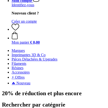
Mon compte
Identifiez-vous
Nouveau client ?
Créer un compte
Mon panier
€ 0,00
Marques
Imprimantes 3D & Co
Pièces Détachées & Upgrades
Filaments
Résines
Accessoires
⚡ Offres
🔥 Nouveau
20% de réduction et plus encore
Rechercher par catégorie