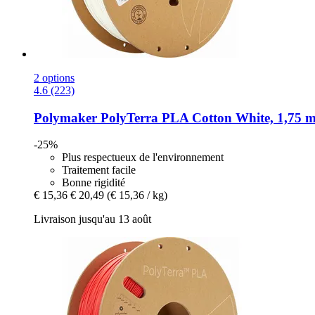
2 options
4.6 (223)
Polymaker
PolyTerra PLA Cotton White, 1,75 m
-25%
Plus respectueux de l'environnement
Traitement facile
Bonne rigidité
€ 15,36
€ 20,49
(€ 15,36 / kg)
Livraison jusqu'au 13 août