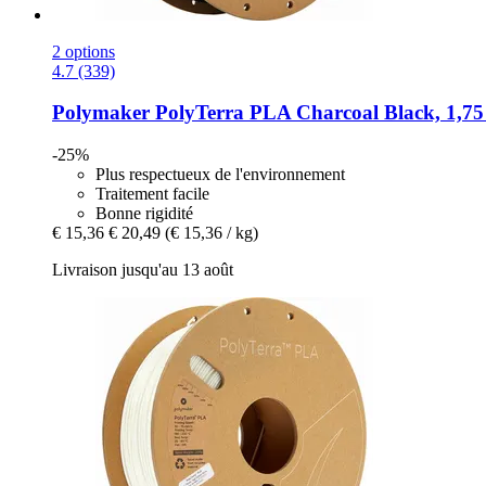
2 options
4.7 (339)
Polymaker
PolyTerra PLA Charcoal Black, 1,75
-25%
Plus respectueux de l'environnement
Traitement facile
Bonne rigidité
€ 15,36
€ 20,49
(€ 15,36 / kg)
Livraison jusqu'au 13 août