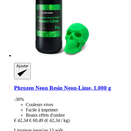
Ajouter
Phrozen
Neon Resin Neon-​Lime, 1.000 g
-30%
Couleurs vives
Facile à imprimer
Beaux effets d'ombre
€ 42,34
€ 60,49
(€ 42,34 / kg)
Livraison jusqu'au 13 août