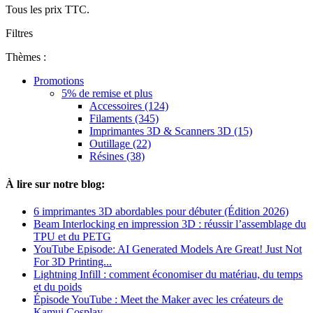
Tous les prix TTC.
Filtres
Thèmes :
Promotions
5% de remise et plus
Accessoires (124)
Filaments (345)
Imprimantes 3D & Scanners 3D (15)
Outillage (22)
Résines (38)
À lire sur notre blog:
6 imprimantes 3D abordables pour débuter (Édition 2026)
Beam Interlocking en impression 3D : réussir l’assemblage du
TPU et du PETG
YouTube Episode: AI Generated Models Are Great! Just Not
For 3D Printing...
Lightning Infill : comment économiser du matériau, du temps
et du poids
Épisode YouTube : Meet the Maker avec les créateurs de
Kamui Cosplay