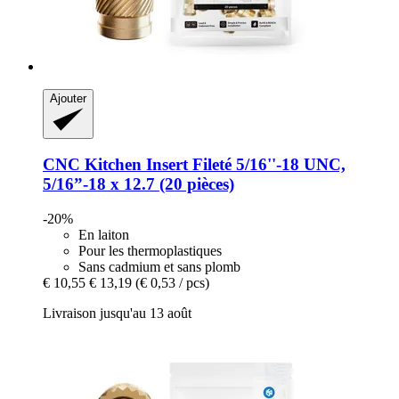
Ajouter
CNC Kitchen
Insert Fileté 5/16''-​18 UNC,
5/16”-​18 x 12.7 (20 pièces)
-20%
En laiton
Pour les thermoplastiques
Sans cadmium et sans plomb
€ 10,55
€ 13,19
(€ 0,53 / pcs)
Livraison jusqu'au 13 août