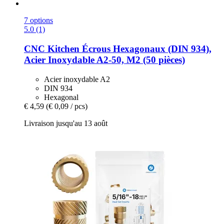
7 options
5.0 (1)
CNC Kitchen
Écrous Hexagonaux (DIN 934),
Acier Inoxydable A2-​50, M2 (50 pièces)
Acier inoxydable A2
DIN 934
Hexagonal
€ 4,59
(€ 0,09 / pcs)
Livraison jusqu'au 13 août