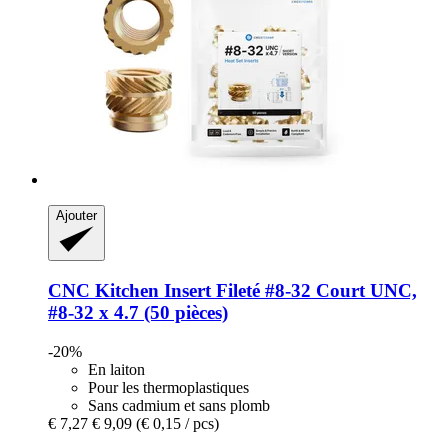
Ajouter
CNC Kitchen
Insert Fileté #8-​32 Court UNC,
#8-​32 x 4.7 (50 pièces)
-20%
En laiton
Pour les thermoplastiques
Sans cadmium et sans plomb
€ 7,27
€ 9,09
(€ 0,15 / pcs)