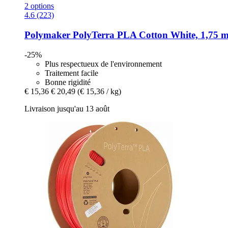
2 options
4.6 (223)
Polymaker
PolyTerra PLA Cotton White, 1,75 m
-25%
Plus respectueux de l'environnement
Traitement facile
Bonne rigidité
€ 15,36
€ 20,49
(€ 15,36 / kg)
Livraison jusqu'au 13 août