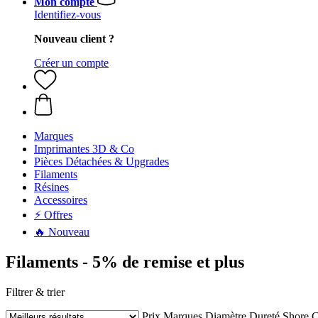
Mon compte
Identifiez-vous
Nouveau client ?
Créer un compte
Marques
Imprimantes 3D & Co
Pièces Détachées & Upgrades
Filaments
Résines
Accessoires
⚡ Offres
🔥 Nouveau
Filaments - 5% de remise et plus
Filtrer & trier
Prix
Marques
Diamètre
Dureté Shore
C