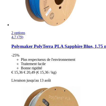
2 options
4.7 (79)
Polymaker
PolyTerra PLA Sapphire Blue, 1,75 
-25%
Plus respectueux de l'environnement
Traitement facile
Bonne rigidité
€ 15,36
€ 20,49
(€ 15,36 / kg)
Livraison jusqu'au 13 août