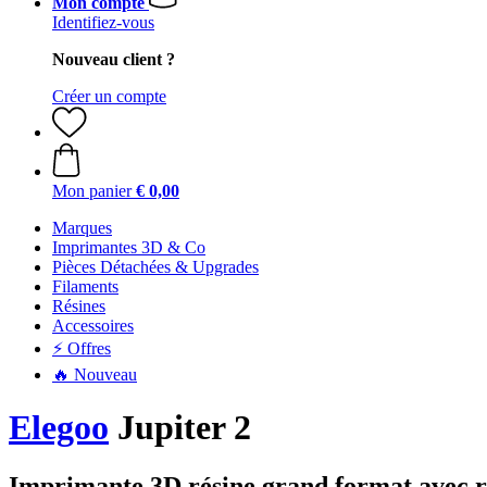
Mon compte
Identifiez-vous
Nouveau client ?
Créer un compte
Mon panier
€ 0,00
Marques
Imprimantes 3D & Co
Pièces Détachées & Upgrades
Filaments
Résines
Accessoires
⚡ Offres
🔥 Nouveau
Elegoo
Jupiter 2
Imprimante 3D résine grand format avec r