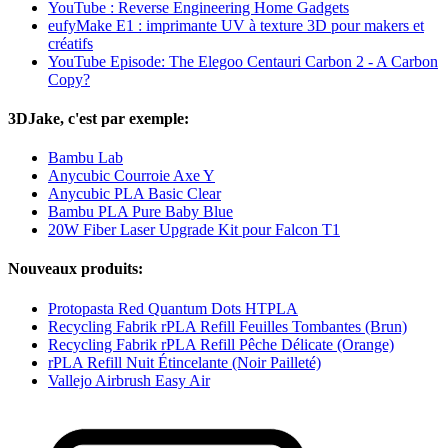
YouTube : Reverse Engineering Home Gadgets
eufyMake E1 : imprimante UV à texture 3D pour makers et
créatifs
YouTube Episode: The Elegoo Centauri Carbon 2 - A Carbon
Copy?
3DJake, c'est par exemple:
Bambu Lab
Anycubic Courroie Axe Y
Anycubic PLA Basic Clear
Bambu PLA Pure Baby Blue
20W Fiber Laser Upgrade Kit pour Falcon T1
Nouveaux produits:
Protopasta Red Quantum Dots HTPLA
Recycling Fabrik rPLA Refill Feuilles Tombantes (Brun)
Recycling Fabrik rPLA Refill Pêche Délicate (Orange)
rPLA Refill Nuit Étincelante (Noir Pailleté)
Vallejo Airbrush Easy Air