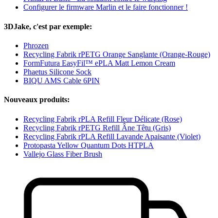
Configurer le firmware Marlin et le faire fonctionner !
3DJake, c'est par exemple:
Phrozen
Recycling Fabrik rPETG Orange Sanglante (Orange-Rouge)
FormFutura EasyFil™ ePLA Matt Lemon Cream
Phaetus Silicone Sock
BIQU AMS Cable 6PIN
Nouveaux produits:
Recycling Fabrik rPLA Refill Fleur Délicate (Rose)
Recycling Fabrik rPETG Refill Âne Têtu (Gris)
Recycling Fabrik rPLA Refill Lavande Apaisante (Violet)
Protopasta Yellow Quantum Dots HTPLA
Vallejo Glass Fiber Brush