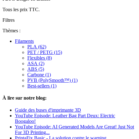
Tous les prix TTC.
Filtres
Thèmes :
Filaments
PLA (62)
PET / PETG (15)
Flexibles (8)
ASA (2)
ABS (5)
Carbone (1)
PVB (PolySmooth™) (1)
Best-sellers (1)
À lire sur notre blog:
Guide des buses d'imprimante 3D
YouTube Episode: Leather Bag Part Deux: Electric
Boogaloo!
YouTube Episode: AI Generated Models Are Great! Just Not
For 3D Printing...
PrintaFix Basic - La solution contre le warping