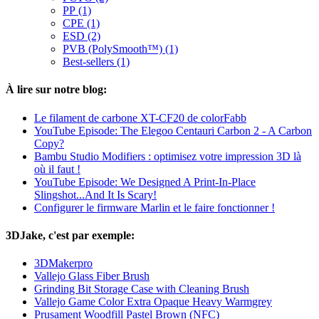
PP (1)
CPE (1)
ESD (2)
PVB (PolySmooth™) (1)
Best-sellers (1)
À lire sur notre blog:
Le filament de carbone XT-CF20 de colorFabb
YouTube Episode: The Elegoo Centauri Carbon 2 - A Carbon
Copy?
Bambu Studio Modifiers : optimisez votre impression 3D là
où il faut !
YouTube Episode: We Designed A Print-In-Place
Slingshot...And It Is Scary!
Configurer le firmware Marlin et le faire fonctionner !
3DJake, c'est par exemple:
3DMakerpro
Vallejo Glass Fiber Brush
Grinding Bit Storage Case with Cleaning Brush
Vallejo Game Color Extra Opaque Heavy Warmgrey
Prusament Woodfill Pastel Brown (NFC)