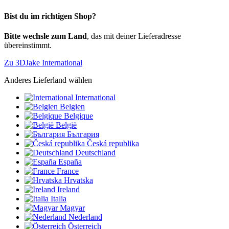
Bist du im richtigen Shop?
Bitte wechsle zum Land
, das mit deiner Lieferadresse
übereinstimmt.
Zu 3DJake International
Anderes Lieferland wählen
International
Belgien
Belgique
België
България
Česká republika
Deutschland
España
France
Hrvatska
Ireland
Italia
Magyar
Nederland
Österreich