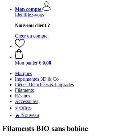
Mon compte
Identifiez-vous
Nouveau client ?
Créer un compte
Mon panier
€ 0,00
Marques
Imprimantes 3D & Co
Pièces Détachées & Upgrades
Filaments
Résines
Accessoires
⚡ Offres
🔥 Nouveau
Filaments BIO sans bobine