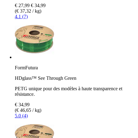
€ 27,99
€ 34,99
(€ 37,32 / kg)
4.1 (7)
FormFutura
HDglass™ See Through Green
PETG unique pour des modèles à haute transparence et
résistance.
€ 34,99
(€ 46,65 / kg)
5.0 (4)