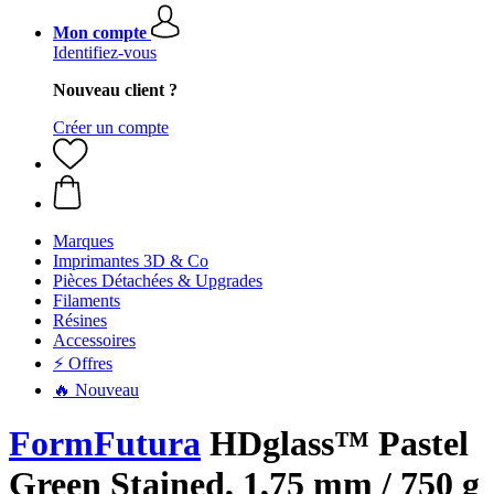
Mon compte
Identifiez-vous
Nouveau client ?
Créer un compte
Marques
Imprimantes 3D & Co
Pièces Détachées & Upgrades
Filaments
Résines
Accessoires
⚡ Offres
🔥 Nouveau
FormFutura
HDglass™ Pastel
Green Stained, 1,75 mm / 750 g