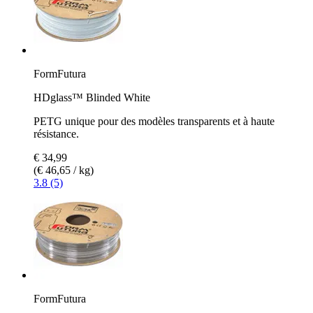
FormFutura
HDglass™ Blinded White
PETG unique pour des modèles transparents et à haute
résistance.
€ 34,99
(€ 46,65 / kg)
3.8 (5)
FormFutura