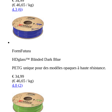
€ 34,99
(€ 46,65 / kg)
4.3 (6)
FormFutura
HDglass™ Blinded Dark Blue
PETG unique pour des modèles opaques à haute résistance.
€ 34,99
(€ 46,65 / kg)
4.0 (2)