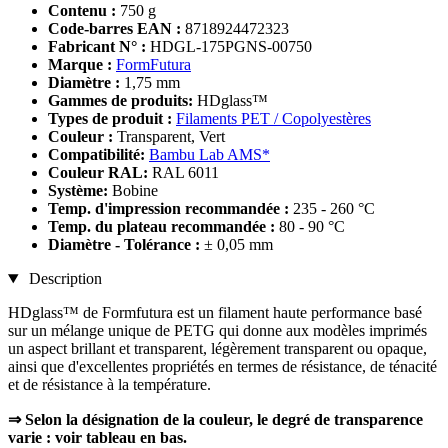
Contenu :
750 g
Code-barres EAN :
8718924472323
Fabricant N° :
HDGL-175PGNS-00750
Marque :
FormFutura
Diamètre :
1,75 mm
Gammes de produits:
HDglass™
Types de produit :
Filaments PET / Copolyestères
Couleur :
Transparent, Vert
Compatibilité:
Bambu Lab AMS*
Couleur RAL:
RAL 6011
Système:
Bobine
Temp. d'impression recommandée :
235 - 260 °C
Temp. du plateau recommandée :
80 - 90 °C
Diamètre - Tolérance :
± 0,05 mm
Description
HDglass™ de Formfutura est un filament haute performance basé
sur un mélange unique de PETG qui donne aux modèles imprimés
un aspect brillant et transparent, légèrement transparent ou opaque,
ainsi que d'excellentes propriétés en termes de résistance, de ténacité
et de résistance à la température.
⇒ Selon la désignation de la couleur, le degré de transparence
varie : voir tableau en bas.