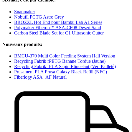
Snapmaker
Nobufil PCTG Astro Grey
BROZZL Hot-End pour Bambu Lab A1 Series
Polymaker Fiberon™ ASA-CF08 Desert Sand
Carbon Steel Blade Set for C1 Ultrasonic Cutter
Nouveaux produits:
BMCU-370 Multi Color Feeding System Hall Version
Recycling Fabrik rPETG Banane Tordue (Jaune)
Recycling Fabrik rPLA Sapin Étincelant (Vert Pailleté)
Prusament PLA Prusa Galaxy Black Refill (NFC)
Fiberlogy ASA+AF Natural