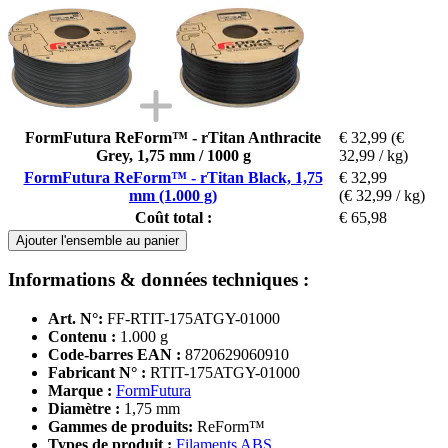
FormFutura ReForm™ - rTitan Anthracite
€ 32,99
(€
Grey, 1,75 mm / 1000 g
32,99 / kg)
FormFutura ReForm™ - rTitan Black, 1,75
€ 32,99
mm (1.000 g)
(€ 32,99 / kg)
Coût total :
€ 65,98
Ajouter l'ensemble au panier
Informations & données techniques :
Art. N°:
FF-RTIT-175ATGY-01000
Contenu :
1.000 g
Code-barres EAN :
8720629060910
Fabricant N° :
RTIT-175ATGY-01000
Marque :
FormFutura
Diamètre :
1,75 mm
Gammes de produits:
ReForm™
Types de produit :
Filaments ABS