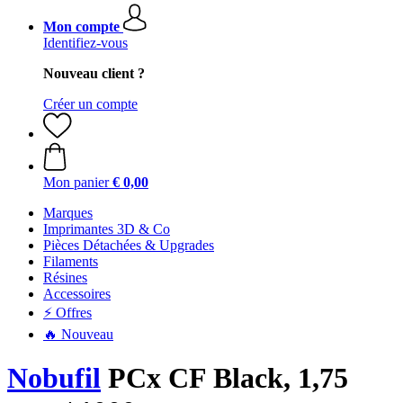
Mon compte
Identifiez-vous
Nouveau client ?
Créer un compte
Mon panier
€ 0,00
Marques
Imprimantes 3D & Co
Pièces Détachées & Upgrades
Filaments
Résines
Accessoires
⚡ Offres
🔥 Nouveau
Nobufil
PCx CF Black, 1,75