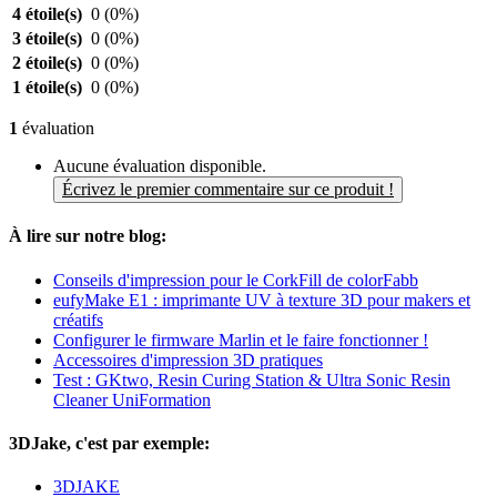
4 étoile(s)
0
(0%)
3 étoile(s)
0
(0%)
2 étoile(s)
0
(0%)
1 étoile(s)
0
(0%)
1
évaluation
Aucune évaluation disponible.
Écrivez le premier commentaire sur ce produit !
À lire sur notre blog:
Conseils d'impression pour le CorkFill de colorFabb
eufyMake E1 : imprimante UV à texture 3D pour makers et
créatifs
Configurer le firmware Marlin et le faire fonctionner !
Accessoires d'impression 3D pratiques
Test : GKtwo, Resin Curing Station & Ultra Sonic Resin
Cleaner UniFormation
3DJake, c'est par exemple:
3DJAKE