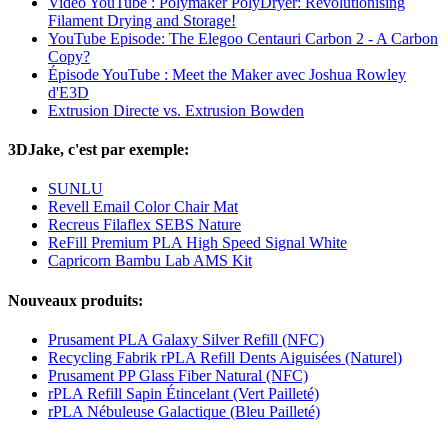
Vidéo YouTube : Polymaker PolyDryer: Revolutionising
Filament Drying and Storage!
YouTube Episode: The Elegoo Centauri Carbon 2 - A Carbon
Copy?
Épisode YouTube : Meet the Maker avec Joshua Rowley
d'E3D
Extrusion Directe vs. Extrusion Bowden
3DJake, c'est par exemple:
SUNLU
Revell Email Color Chair Mat
Recreus Filaflex SEBS Nature
ReFill Premium PLA High Speed Signal White
Capricorn Bambu Lab AMS Kit
Nouveaux produits:
Prusament PLA Galaxy Silver Refill (NFC)
Recycling Fabrik rPLA Refill Dents Aiguisées (Naturel)
Prusament PP Glass Fiber Natural (NFC)
rPLA Refill Sapin Étincelant (Vert Pailleté)
rPLA Nébuleuse Galactique (Bleu Pailleté)