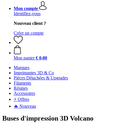
Mon compte
Identifiez-vous
Nouveau client ?
Créer un compte
Mon panier
€ 0,00
Marques
Imprimantes 3D & Co
Pièces Détachées & Upgrades
Filaments
Résines
Accessoires
⚡ Offres
🔥 Nouveau
Buses d'impression 3D Volcano