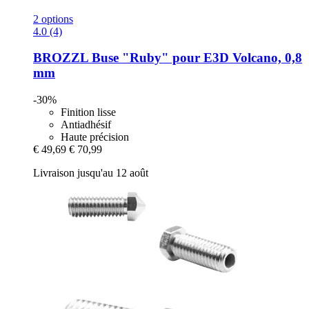
2 options
4.0 (4)
BROZZL
Buse "Ruby" pour E3D Volcano, 0,8
mm
-30%
Finition lisse
Antiadhésif
Haute précision
€ 49,69
€ 70,99
Livraison jusqu'au 12 août