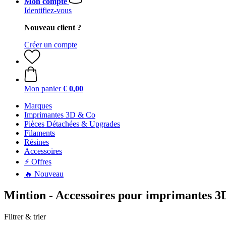
Mon compte
Identifiez-vous
Nouveau client ?
Créer un compte
Mon panier
€ 0,00
Marques
Imprimantes 3D & Co
Pièces Détachées & Upgrades
Filaments
Résines
Accessoires
⚡ Offres
🔥 Nouveau
Mintion - Accessoires pour imprimantes 3
Filtrer & trier