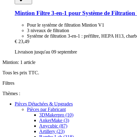
Mintion
Filtre 3-​en-​1 pour Système de Filtration
Pour le système de filtration Mintion V1
3 niveaux de filtration
Système de filtration 3-en-1 : préfiltre, HEPA H13, charb
€ 23,49
Livraison jusqu'au 09 septembre
Mintion: 1 article
Tous les prix TTC.
Filtres
Thèmes :
Pièces Détachées & Upgrades
Pièces par Fabricant
3DMakerpro (10)
AnkerMake (3)
Anycubic (87)
Artillery (23)
Bambu Lab (318)