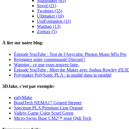
Snapmaker (83)
Sovol (21)
Twotrees (35)
Ultimaker (10)
UniFormation (11)
Wanhao (13)
Zortrax (5)
À lire sur notre blog:
Épisode YouTube : Test de l'Anycubic Photon Mono M5s Pro
Rejoignez notre communauté Discord !
Warping : ce que vous pouvez faire.
Épisode YouTube : Meet the Maker avec Joshua Rowley d'E3
Polymaker PolySonic PLA : la qualité dans la rapidité
3DJake, c'est par exemple:
eufyMake
BondTech NEMA17 Geared Stepper
Spectrum PLA Premium Lion Orange
Vallejo Game Color Scurf Green
Micro-Swiss Buse CM2™ pour Qidi Tech