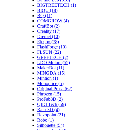
BIGTREETECH (1)
BIQU (18)
BQ (11)
COMGROW (4)
CraftBot (2)
Creality (17)
Dremel (10)
Elegoo (78)
FlashForge (10)
FLSUN (22)
GEEETECH (2)
LDO Motors (55)
MakerBot (11)
MINGDA (15)
Mintion (1)
Monoprice (5)
Original Prusa (62)
Phrozen (15)
ProFab3D (2)
QIDI Tech (59)
Raise3D (4)
Revopoint (21)
Robo (1)
Silhouette (54)