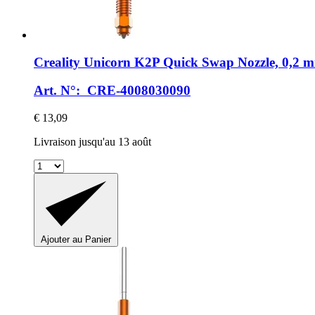
Creality
Unicorn K2P Quick Swap Nozzle, 0,2 
Art. N°: CRE-4008030090
€ 13,09
Livraison jusqu'au 13 août
Ajouter au Panier