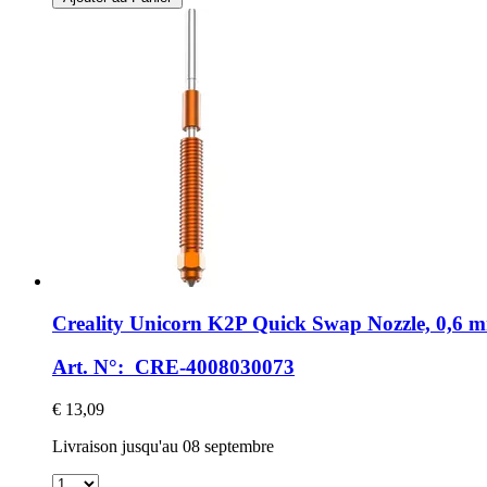
Creality
Unicorn K2P Quick Swap Nozzle, 0,6 
Art. N°: CRE-4008030073
€ 13,09
Livraison jusqu'au 08 septembre