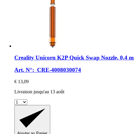
Creality
Unicorn K2P Quick Swap Nozzle, 0,4 
Art. N°: CRE-4008030074
€ 13,09
Livraison jusqu'au 13 août
Ajouter au Panier