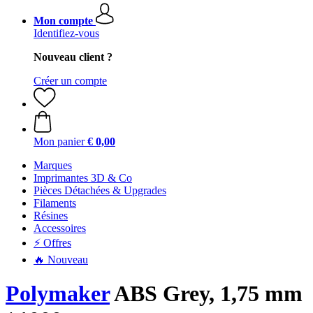
Mon compte
Identifiez-vous
Nouveau client ?
Créer un compte
Mon panier
€ 0,00
Marques
Imprimantes 3D & Co
Pièces Détachées & Upgrades
Filaments
Résines
Accessoires
⚡ Offres
🔥 Nouveau
Polymaker
ABS Grey, 1,75 mm