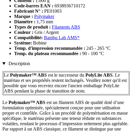
Contenu :
1.000 g
Code-barres EAN :
6938936710172
Fabricant N° :
PE01003
Marque :
Polymaker
Diamètre :
1,75 mm
Types de produit :
Filaments ABS
Couleur :
Gris / Argent
Compatibilité:
Bambu Lab AMS*
Système:
Bobine
Temp. d'impression recommandée :
245 - 265 °C
Temp. du plateau recommandée :
90 - 100 °C
Description
Le
Polymaker™ ABS
est le successeur du
PolyLite ABS
. Le
matériau et ses propriétés restent inchangés. Veuillez noter qu'il est
possible que vous receviez encore l'ancien emballage PolyLite
ABS pendant la phase de transition de nom.
Le
Polymaker™
ABS
est un filament ABS de qualité doté d’une
formulation optimisée, spécialement conçue pour une utilisation
propre et contrôlée. Grâce à un procédé de polymérisation en masse
spécifique, le matériau présente une teneur réduite en substances
volatiles, rendant le processus d’impression nettement plus agréable.
Par rapport à un ABS classique, ce filament se distingue par une