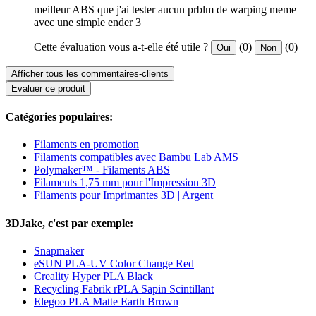
meilleur ABS que j'ai tester aucun prblm de warping meme
avec une simple ender 3
Cette évaluation vous a-t-elle été utile ?
(0)
(0)
Oui
Non
Afficher tous les commentaires-clients
Evaluer ce produit
Catégories populaires:
Filaments en promotion
Filaments compatibles avec Bambu Lab AMS
Polymaker™ - Filaments ABS
Filaments 1,75 mm pour l'Impression 3D
Filaments pour Imprimantes 3D | Argent
3DJake, c'est par exemple:
Snapmaker
eSUN PLA-UV Color Change Red
Creality Hyper PLA Black
Recycling Fabrik rPLA Sapin Scintillant
Elegoo PLA Matte Earth Brown