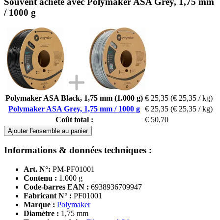
Souvent acheté avec Polymaker ASA Grey, 1,75 mm
/ 1000 g
Polymaker ASA Black, 1,75 mm (1.000 g)
€ 25,35
(€ 25,35 / kg)
Polymaker ASA Grey, 1,75 mm / 1000 g
€ 25,35
(€ 25,35 / kg)
Coût total :
€ 50,70
Ajouter l'ensemble au panier
Informations & données techniques :
Art. N°:
PM-PF01001
Contenu :
1.000 g
Code-barres EAN :
6938936709947
Fabricant N° :
PF01001
Marque :
Polymaker
Diamètre :
1,75 mm