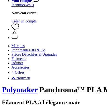
Mon compte
Identifiez-vous
Nouveau client ?
Créer un compte
Marques
Imprimantes 3D & Co
Pièces Détachées & Upgrades
Filaments
Résines
Accessoires
⚡ Offres
🔥 Nouveau
Polymaker
Panchroma™ PLA Mat
Filament PLA à l'élégance mate