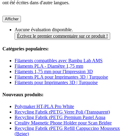
ont été écrites dans d'autre langues.
Afficher
Aucune évaluation disponible.
Écrivez le premier commentaire sur ce produit !
Catégories populaires:
Filaments compatibles avec Bambu Lab AMS
Filaments PLA - Diamètre 1,75 mm
Filaments 1,75 mm pour l'Impression 3D
Filaments PLA pour Imprimantes 3D | Turquoise
Filaments pour Imprimantes 3D | Turquoise
Nouveaux produits:
Polymaker HT-PLA Pro White
Recycling Fabrik rPETG Verre Poli (Transparent)
Recycling Fabrik rPETG Premium Pastel Aqua
Creality Magnetic Phone Holder pour Scan Bridge
Recycling Fabrik rPETG Refill Cappuccino Mousseux
(Beige)