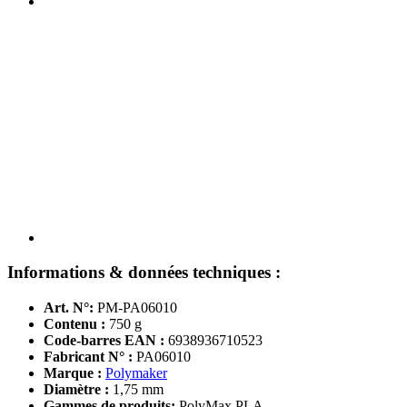
Informations & données techniques :
Art. N°:
PM-PA06010
Contenu :
750 g
Code-barres EAN :
6938936710523
Fabricant N° :
PA06010
Marque :
Polymaker
Diamètre :
1,75 mm
Gammes de produits:
PolyMax PLA