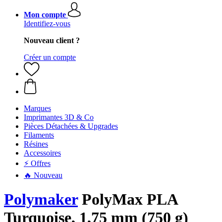
Mon compte
Identifiez-vous
Nouveau client ?
Créer un compte
Marques
Imprimantes 3D & Co
Pièces Détachées & Upgrades
Filaments
Résines
Accessoires
⚡ Offres
🔥 Nouveau
Polymaker
PolyMax PLA
Turquoise, 1,75 mm (750 g)