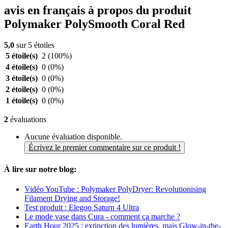
avis en français à propos du produit
Polymaker PolySmooth Coral Red
5,0
sur 5 étoiles
5 étoile(s)
2
(100%)
4 étoile(s)
0
(0%)
3 étoile(s)
0
(0%)
2 étoile(s)
0
(0%)
1 étoile(s)
0
(0%)
2
évaluations
Aucune évaluation disponible.
Écrivez le premier commentaire sur ce produit !
À lire sur notre blog:
Vidéo YouTube : Polymaker PolyDryer: Revolutionising
Filament Drying and Storage!
Test produit : Elegoo Saturn 4 Ultra
Le mode vase dans Cura - comment ça marche ?
Earth Hour 2025 : extinction des lumières, mais Glow-in-the-