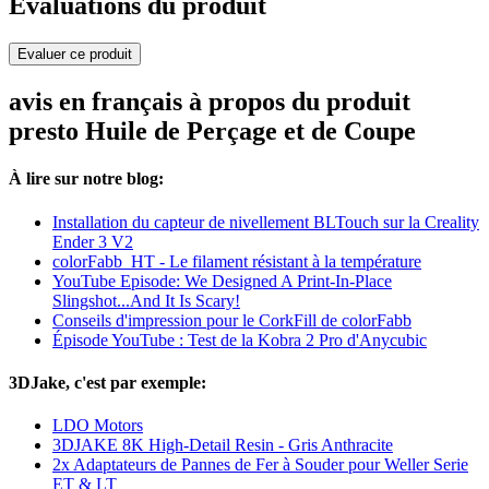
Evaluations du produit
Evaluer ce produit
avis en français à propos du produit
presto Huile de Perçage et de Coupe
À lire sur notre blog:
Installation du capteur de nivellement BLTouch sur la Creality
Ender 3 V2
colorFabb_HT - Le filament résistant à la température
YouTube Episode: We Designed A Print-In-Place
Slingshot...And It Is Scary!
Conseils d'impression pour le CorkFill de colorFabb
Épisode YouTube : Test de la Kobra 2 Pro d'Anycubic
3DJake, c'est par exemple:
LDO Motors
3DJAKE 8K High-Detail Resin - Gris Anthracite
2x Adaptateurs de Pannes de Fer à Souder pour Weller Serie
ET & LT