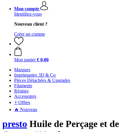
Mon compte
Identifiez-vous
Nouveau client ?
Créer un compte
Mon panier
€ 0,00
Marques
Imprimantes 3D & Co
Pièces Détachées & Upgrades
Filaments
Résines
Accessoires
⚡ Offres
🔥 Nouveau
presto
Huile de Perçage et de