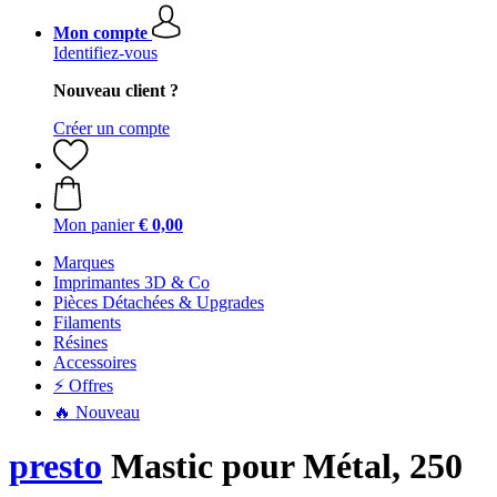
Mon compte
Identifiez-vous
Nouveau client ?
Créer un compte
Mon panier
€ 0,00
Marques
Imprimantes 3D & Co
Pièces Détachées & Upgrades
Filaments
Résines
Accessoires
⚡ Offres
🔥 Nouveau
presto
Mastic pour Métal, 250