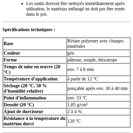
Les outils doivent être nettoyés immédiatement après
utilisation, le matériau mélangé ne doit pas être remis
dans le pot.
Spécifications techniques :
Résine polyester avec charges
Base
minérales
Couleur
gris
Forme
pâteuse, souple, thixotrope
Temps de mise en œuvre (20
env. 7 à 8 min
°C)
Température d’application
à partir de 12 °C
Séchage (20 °C, 50 %
ponçable après env. 30 à 40 min
d’humidité relative)
Point d’inflammation
env. 33 °C
Densité (20 °C)
1,85 g/cm³
Ajout de durcisseur
2 à 4 %
Résistance à la température du
120 °C
matériau durci