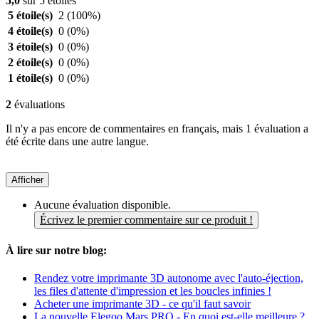
5,0
sur 5 étoiles
5 étoile(s)
2
(100%)
4 étoile(s)
0
(0%)
3 étoile(s)
0
(0%)
2 étoile(s)
0
(0%)
1 étoile(s)
0
(0%)
2
évaluations
Il n'y a pas encore de commentaires en français, mais 1 évaluation a
été écrite dans une autre langue.
Afficher
Aucune évaluation disponible.
Écrivez le premier commentaire sur ce produit !
À lire sur notre blog:
Rendez votre imprimante 3D autonome avec l'auto-éjection,
les files d'attente d'impression et les boucles infinies !
Acheter une imprimante 3D - ce qu'il faut savoir
La nouvelle Elegoo Mars PRO - En quoi est-elle meilleure ?