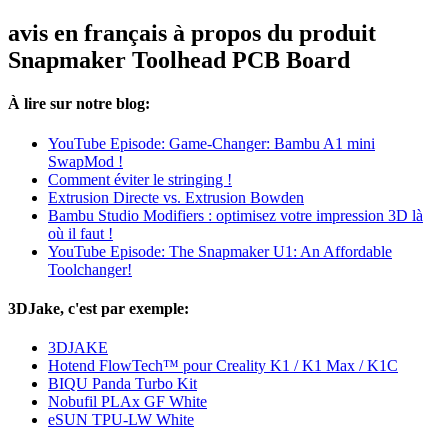
avis en français à propos du produit
Snapmaker Toolhead PCB Board
À lire sur notre blog:
YouTube Episode: Game-Changer: Bambu A1 mini
SwapMod !
Comment éviter le stringing !
Extrusion Directe vs. Extrusion Bowden
Bambu Studio Modifiers : optimisez votre impression 3D là
où il faut !
YouTube Episode: The Snapmaker U1: An Affordable
Toolchanger!
3DJake, c'est par exemple:
3DJAKE
Hotend FlowTech™ pour Creality K1 / K1 Max / K1C
BIQU Panda Turbo Kit
Nobufil PLAx GF White
eSUN TPU-LW White