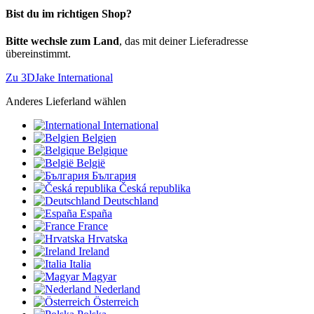
Bist du im richtigen Shop?
Bitte wechsle zum Land
, das mit deiner Lieferadresse
übereinstimmt.
Zu 3DJake International
Anderes Lieferland wählen
International
Belgien
Belgique
België
България
Česká republika
Deutschland
España
France
Hrvatska
Ireland
Italia
Magyar
Nederland
Österreich