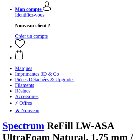
Mon compte
Identifiez-vous
Nouveau client ?
Créer un compte
Marques
Imprimantes 3D & Co
Pièces Détachées & Upgrades
Filaments
Résines
Accessoires
⚡ Offres
🔥 Nouveau
Spectrum
ReFill LW-ASA
UltraFoam Natural, 1,75 mm /