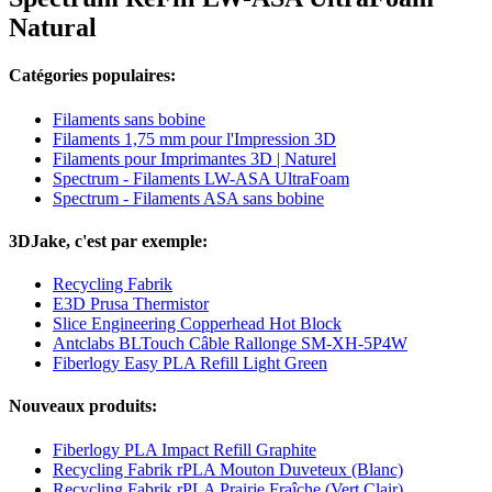
Natural
Catégories populaires:
Filaments sans bobine
Filaments 1,75 mm pour l'Impression 3D
Filaments pour Imprimantes 3D | Naturel
Spectrum - Filaments LW-ASA UltraFoam
Spectrum - Filaments ASA sans bobine
3DJake, c'est par exemple:
Recycling Fabrik
E3D Prusa Thermistor
Slice Engineering Copperhead Hot Block
Antclabs BLTouch Câble Rallonge SM-XH-5P4W
Fiberlogy Easy PLA Refill Light Green
Nouveaux produits:
Fiberlogy PLA Impact Refill Graphite
Recycling Fabrik rPLA Mouton Duve­teux (Blanc)
Recycling Fabrik rPLA Prairie Fraîche (Vert Clair)