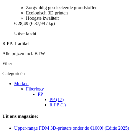
Zorgvuldig geselecteerde grondstoffen
Ecologisch 3D printen
Hoogste kwaliteit
€ 28,49
(€ 37,99 / kg)
Uitverkocht
R PP: 1 artikel
Alle prijzen incl. BTW
Filter
Categorieën
Merken
Fiberlogy
PP
PP (17)
R PP (1)
Uit ons magazine:
Upper-range FDM 3D-printers onder de €1000! (Editie 2025)