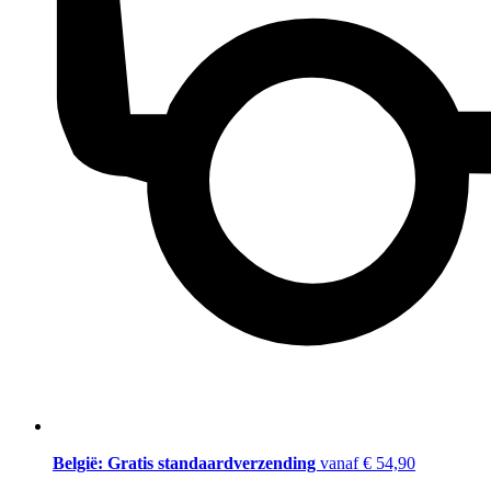
België: Gratis standaardverzending
vanaf € 54,90