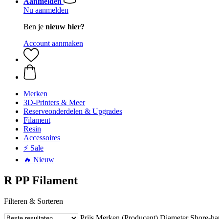
Aanmelden
Nu aanmelden
Ben je
nieuw hier?
Account aanmaken
Merken
3D-Printers & Meer
Reserveonderdelen & Upgrades
Filament
Resin
Accessoires
⚡ Sale
🔥 Nieuw
R PP Filament
Filteren & Sorteren
Prijs
Merken (Producent)
Diameter
Shore-ha