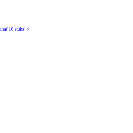
naf 10 stuks! ⚡️