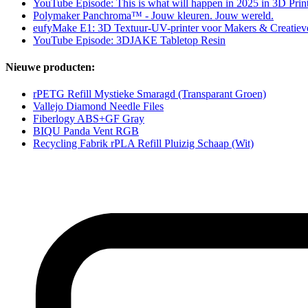
YouTube Episode: This is what will happen in 2025 in 3D Prin
Polymaker Panchroma™ - Jouw kleuren. Jouw wereld.
eufyMake E1: 3D Textuur-UV-printer voor Makers & Creatiev
YouTube Episode: 3DJAKE Tabletop Resin
Nieuwe producten:
rPETG Refill Mystieke Smaragd (Transparant Groen)
Vallejo Diamond Needle Files
Fiberlogy ABS+GF Gray
BIQU Panda Vent RGB
Recycling Fabrik rPLA Refill Pluizig Schaap (Wit)