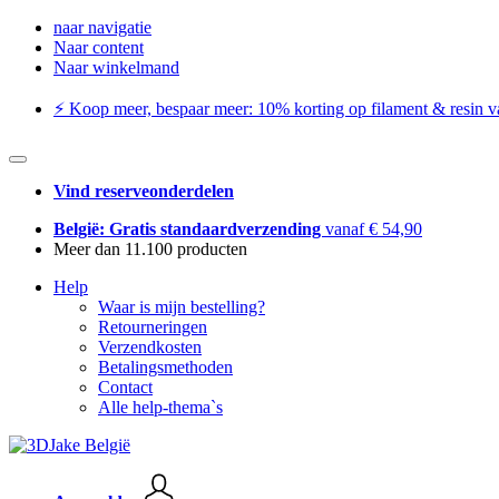
naar navigatie
Naar content
Naar winkelmand
⚡️ Koop meer, bespaar meer: ​​10% korting op filament & resin va
Vind reserveonderdelen
België: Gratis standaardverzending
vanaf € 54,90
Meer dan 11.100 producten
Help
Waar is mijn bestelling?
Retourneringen
Verzendkosten
Betalingsmethoden
Contact
Alle help-thema`s