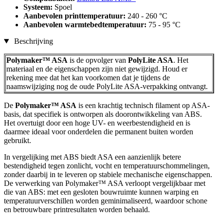
Systeem:
Spoel
Aanbevolen printtemperatuur:
240 - 260 °C
Aanbevolen warmtebedtemperatuur:
75 - 95 °C
Beschrijving
Polymaker™ ASA
is de opvolger van
PolyLite ASA
. Het
materiaal en de eigenschappen zijn niet gewijzigd. Houd er
rekening mee dat het kan voorkomen dat je tijdens de
naamswijziging nog de oude PolyLite ASA-verpakking ontvangt.
De
Polymaker™ ASA
is een krachtig technisch filament op ASA-
basis, dat specifiek is ontworpen als doorontwikkeling van ABS.
Het overtuigt door een hoge UV- en weerbestendigheid en is
daarmee ideaal voor onderdelen die permanent buiten worden
gebruikt.
In vergelijking met ABS biedt ASA een aanzienlijk betere
bestendigheid tegen zonlicht, vocht en temperatuurschommelingen,
zonder daarbij in te leveren op stabiele mechanische eigenschappen.
De verwerking van Polymaker™ ASA verloopt vergelijkbaar met
die van ABS: met een gesloten bouwruimte kunnen warping en
temperatuurverschillen worden geminimaliseerd, waardoor schone
en betrouwbare printresultaten worden behaald.