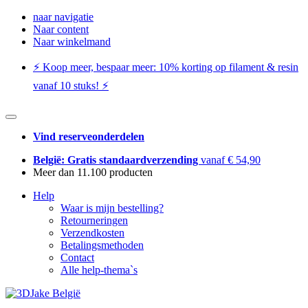
naar navigatie
Naar content
Naar winkelmand
⚡️ Koop meer, bespaar meer: ​​10% korting op filament & resin
vanaf 10 stuks! ⚡️
Vind reserveonderdelen
België: Gratis standaardverzending
vanaf € 54,90
Meer dan 11.100 producten
Help
Waar is mijn bestelling?
Retourneringen
Verzendkosten
Betalingsmethoden
Contact
Alle help-thema`s