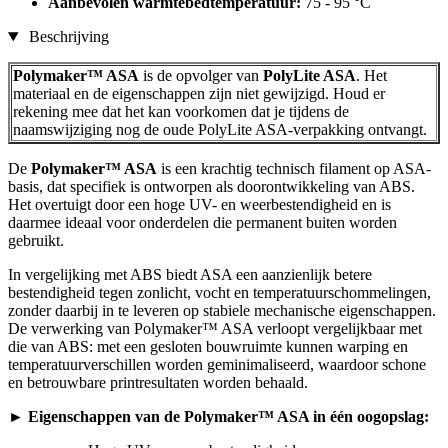
Aanbevolen warmtebedtemperatuur:
75 - 95 °C
Beschrijving
Polymaker™ ASA
is de opvolger van
PolyLite ASA
. Het
materiaal en de eigenschappen zijn niet gewijzigd. Houd er
rekening mee dat het kan voorkomen dat je tijdens de
naamswijziging nog de oude PolyLite ASA-verpakking ontvangt.
De
Polymaker™ ASA
is een krachtig technisch filament op ASA-
basis, dat specifiek is ontworpen als doorontwikkeling van ABS.
Het overtuigt door een hoge UV- en weerbestendigheid en is
daarmee ideaal voor onderdelen die permanent buiten worden
gebruikt.
In vergelijking met ABS biedt ASA een aanzienlijk betere
bestendigheid tegen zonlicht, vocht en temperatuurschommelingen,
zonder daarbij in te leveren op stabiele mechanische eigenschappen.
De verwerking van Polymaker™ ASA verloopt vergelijkbaar met
die van ABS: met een gesloten bouwruimte kunnen warping en
temperatuurverschillen worden geminimaliseerd, waardoor schone
en betrouwbare printresultaten worden behaald.
► Eigenschappen van de Polymaker™ ASA in één oogopslag: