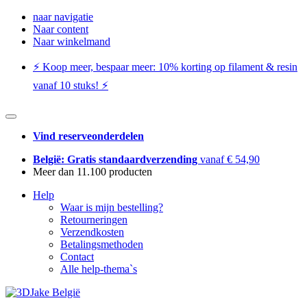
naar navigatie
Naar content
Naar winkelmand
⚡️ Koop meer, bespaar meer: ​​10% korting op filament & resin
vanaf 10 stuks! ⚡️
Vind reserveonderdelen
België: Gratis standaardverzending
vanaf € 54,90
Meer dan 11.100 producten
Help
Waar is mijn bestelling?
Retourneringen
Verzendkosten
Betalingsmethoden
Contact
Alle help-thema`s